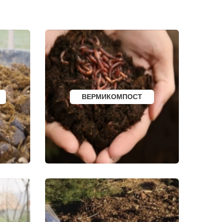
И
КАЛТАН
ЮРГА
ВЯТСКИЕ ПОЛЯНЫ
ОЛЕНЕГОРСК
ЛЫСЬВА
НЕРЮНГРИ
АРСК
УДОМЛЯ
АМУРСК
ЧЕБАРКУЛЬ
НОЯБРЬСК
ГОРОХОВЕЦ
ВЕРМИКОМПОСТ
КАЛАЧ
БАЛТИЙСК
ЛЮДИНОВО
МЕЩОВСК
ЕЛИЗОВО
КИСЕЛЕВСК
БОГОТОЛ
РУЗАЕВКА
БУГУРУСЛАН
АРТЕМОВСКИЙ
КРАСНОТУРЬИНСК
СЕВЕРСК
ВЕНЕВ
БЕЛОКУРИХА
 АМУРЕ
КОРЯЖМА
ЮРЬЕВ-ПОЛЬСКИЙ