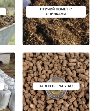
ФУРМАНОВ
НИЖНЕУДИНСК
ПТИЧИЙ ПОМЕТ С
РСК
ШЕЛЕХОВ
УРЖУМ
ОПИЛКАМИ
ЛЕБЕДЯНЬ
ЛЫСКОВО
КАЛАЧИНСК
СОРОЧИНСК
ГОРНОЗАВОДСК
ВЕРХНИЙ ТАГИЛ
КАРПИНСК
БЕЛЕВ
ДОНСКОЙ
СТАРОДУБ
БУТУРЛИНОВКА
ТАЙШЕТ
ГВАРДЕЙСК
СУХИНИЧИ
ОСИННИКИ
МОРОЗОВСК
АЛАПАЕВСК
ИЗОБИЛЬНЫЙ
НАВОЗ В ГРАНУЛАХ
МОРШАНСК
БУГУЛЬМА
БУИНСК
ЛИХОСЛАВЛЬ
СУВОРОВ
СНЕЖИНСК