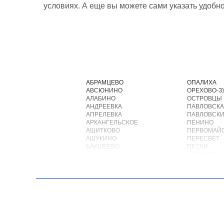
условиях. А еще вы можете сами указать удобн
АБРАМЦЕВО
ОПАЛИХА
АВСЮНИНО
ОРЕХОВО-З
АЛАБИНО
ОСТРОВЦЫ
АНДРЕЕВКА
ПАВЛОВСКА
АПРЕЛЕВКА
ПАВЛОВСКИ
АРХАНГЕЛЬСКОЕ
ПЕНИНО
АШИТКОВО
ПЕРВОМАЙ
АШУКИНО
ПЕРЕСВЕТ
БАКШЕЕВО
ПЕСКИ
БАЛАШИХА
ПИРОГОВС
БАРВИХА
ПОВАРОВО
БАРЫБИНО
ПОДОЛЬСК
БЕЛООЗЕРСКИЙ
ПОЛУШКИН
БЕЛООМУТ
ПОСЕЛОК В
БЕЛЫЕ СТОЛБЫ
ПОСЕЛОК Б
БОГОРОДСКОЕ
ПОСЕЛОК Б
БОЛЬШИЕ ВЯЗЕМЫ
ПОСЕЛОК В
БОЛЬШИЕ ДВОРЫ
ПОСЕЛОК В