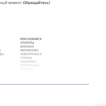
жный момент.
Обращайтесь!
И
КРАСНОКАМСК
АПАТИТЫ
БАЛАХНА
К
МИЛЛЕРОВО
ОДЫ
НОВОУРАЛЬСК
ТАЛИЦА
ИНКЕРМАН
ЯЛУТОРОВСК
КОПЕЙСК
САТКА
АХТУБИНСК
ИШИМБАЙ
БИРОБИДЖАН
ШАРЫПОВО
ВАЛДАЙ
КУЙБЫШЕВ
СОЛИКАМСК
РОСЛАВЛЬ