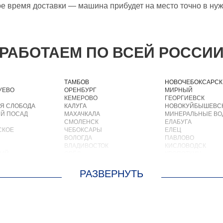
ое время доставки — машина прибудет на место точно в ну
РАБОТАЕМ ПО ВСЕЙ РОССИ
ТАМБОВ
НОВОЧЕБОКСАРСК
УЕВО
ОРЕНБУРГ
МИРНЫЙ
КЕМЕРОВО
ГЕОРГИЕВСК
Я СЛОБОДА
КАЛУГА
НОВОКУЙБЫШЕВС
Й ПОСАД
МАХАЧКАЛА
МИНЕРАЛЬНЫЕ В
СМОЛЕНСК
ЕЛАБУГА
СКОЕ
ЧЕБОКСАРЫ
ЕЛЕЦ
ВОЛОГДА
ПАВЛОВО
ВЛАДИВОСТОК
КИСЛОВОДСК
КИЙ
ОРЁЛ
КРОПОТКИН
АСТРАХАНЬ
УСОЛЬЕ
ОРЛОВ
НИЖНЕВАРТОВСК
О
КОСТРОМА
КОРЕНОВСК
ОСКРЕСЕНСКОЕ
ПСКОВ
ПИОНЕРСКИЙ
ИОКОМБИНАТА
ВЕЛИКИЙ НОВГОРОД
КИРИШИ
ОЛЬШЕВИК
НАБЕРЕЖНЫЕ ЧЕЛНЫ
САРОВ
ОЛОДАРСКОГО
МУРМАНСК
ЧАПАЕВСК
ОРОВСКОГО
АРХАНГЕЛЬСК
АЛЕКСИН