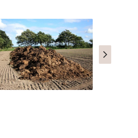
ТАШТАГОЛ
УСИНСК
НОВОТРОИЦК
ЗАРЕЧНЫЙ
НЫТВА
АРАМИЛЬ
КОТОВО
ФРОЛОВО
СЕМИЛУКИ
УСТЬ-КУТ
СЛОБОДСКОЙ
ПИКАЛЕВО
К
КОВЫЛКИНО
ПОЛЯРНЫЙ
ЫЙ
КУЛЕБАКИ
СЕРГАЧ
ПОРХОВ
РЫБНОЕ
АТКАРСК
ЕРШОВ
ГУБКИНСКИЙ
ЗАРИНСК
НОВОЗЫБКОВ
КИРИЛЛОВ
ЕССКИЙ
БОГУЧАР
БОРОВСК
МЕДЫНЬ
СОРТАВАЛА