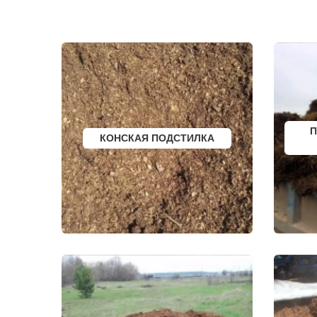
ЗЕЛЕНОГРАДСКИЙ
ТРОИЦКОЕ
ЗНАМЯ ОКТЯБРЯ
ТУГОЛЕССК
ИВАНТЕЕВКА
ТУПИКОВО
ИКША
ТУЧКОВО
ИСТРА
УВАРОВКА
КАЛИНИНЕЦ
УДЕЛЬНАЯ
КАШИРА
УЗУНОВО
КИЕВСКИЙ
УСПЕНСКО
КЛИМОВСК
ФИРСАНОВ
КЛИН
ФОМИНСКО
КЛЯЗЬМА
ФОСФОРИТ
КНУТОВО
ФРЯЗИНО
П
КОНСКАЯ ПОДСТИЛКА
КОЖИНО
ФРЯНОВО
КОКОШКИНО
ХИМКИ
КОЛЮБАКИНО
ХОРЛОВО
КОММУНАРКА
ХОТЬКОВО
КОНСТАНТИНОВО
ЧЕРЕПОВО
КОРЕНЕВО
ЧЕРКИЗОВО
КОРОЛЕВ
ЧЕРНОГОЛО
КОСИНО
ЧЕРНОЕ
КОТЕЛЬНИКИ
ЧЕРУСТИ
КРАСКОВО
ЧЕХОВ
КРАСНАЯ ПАХРА
ШАРАПОВО
КРАСНОАРМЕЙСК
ШАТУРА
КРАСНОГОРСК
ШАТУРТОРФ
КРАСНОЗАВОДСК
ШАХОВСКА
КРАСНОЗНАМЕНСК
ШЕРЕМЕТЬ
КРАТОВО
ШИШКИН Л