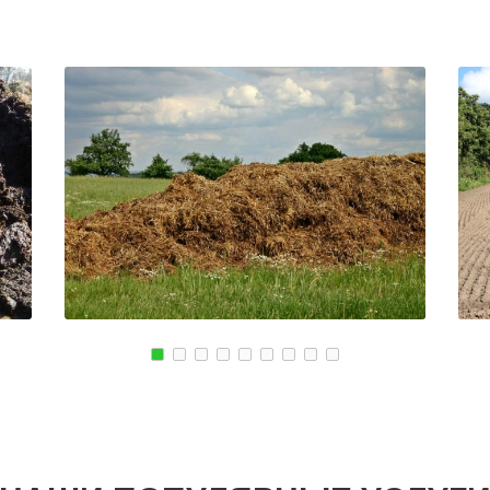
МАГНИТОГОРСК
КОМСОМОЛЬСК
КИЙ
БЛАГОВЕЩЕНСК
РЖЕВ
СКИЙ
ОБНИНСК
АЛЕКСЕЕВКА
КОЛА
ВЯЗЬМА
КИРОВСК
ИШИМ
СВОБОДНЫЙ
ПОКРОВ
ОСАД
БОР
ЗЕЛЕНОДОЛЬСК
ЫЕ ПРУДЫ
ПАВЛОВСК
ЛИВНЫ
ВЛАДИКАВКАЗ
БОБРОВ
КОВСКИЙ
ЮЖНО САХАЛИНСК
ЛИСКИ
ДЕРБЕНТ
КУЗНЕЦК
ГОРСК
АНГАРСК
БАЛАШОВ
СТЕРЛИТАМАК
ВЫШНИЙ ВОЛОЧЕ
ГРЯЗИ
БЕЛОЯРСКИЙ
ДНО
ГУСЬ ХРУСТАЛЬН
ПАВНА
ТЕМРЮК
ИЗБЕРБАШ
ЛУГА
НАЗРАНЬ
РОДОК
БАТАЙСК
АБИНСК
Я
МАЙКОП
ПЕРЕВОЗ
РЫБИНСК
ИСКИТИМ
СЛАВЯНСК НА КУБАНИ
СЫСЕРТЬ
ТУЙМАЗЫ
КЫЗЫЛ
МУРОМ
МИХАЙЛОВКА
ЩИК
СЫЗРАНЬ
АКСАЙ
ПУШКИН
ПЕРЕСЛАВЛЬ ЗАЛ
ВСЕВОЛОЖСК
ЖУКОВ
АРЗАМАС
КУРЧАТОВ
АРМАВИР
УГЛИЧ