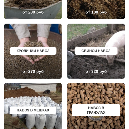
ЛОПАТИНСКИЙ
ПОЧИНОК
ЛОСИНО-ПЕТРОВСКИЙ
ГУСЕВ
ЛОТОШИНО
КАНАШ
от 200 руб
от 180 руб
ЛУКИНО
КУРГАНИНСК
ЛУНЕВО
ЩЕКИНО
ЛУХОВИЦЫ
ДИМИТРОВГРАД
ЛЫТКАРИНО
СИМ
ЛЬВОВСКИЙ
МАЛОЯРОСЛАВЕЦ
ЛЮБЕРЦЫ
МАРИИНСК
ЛЮБУЧАНЫ
МИНУСИНСК
МАЛАХОВКА
ВЕРХНЯЯ ПЫШМА
КРОЛИЧИЙ НАВОЗ
СВИНОЙ НАВОЗ
МАЛИНО
РОССОШЬ
МАМЫРИ
УСТЬ ЛАБИНСК
МАРФИНО
КОМСОМОЛЬСК
МЕНДЕЛЕЕВО
РЖЕВ
от 270 руб
от 320 руб
МЕШКОВО
АЛЕКСЕЕВКА
МЕЩЕРИНО
ВЯЗЬМА
МИХНЕВО
ИШИМ
МИШЕРОНСКИЙ
ПОКРОВ
МОЖАЙСК
ЗЕЛЕНОДОЛЬСК
МОЛОДЕЖНЫЙ
ЛИВНЫ
МОЛОКОВО
БОБРОВ
МОНИНО
ЛИСКИ
НАВОЗ В
МОСКОВСКИЙ
КУЗНЕЦК
НАВОЗ В МЕШКАХ
ГРАНУЛАХ
МУХАНОВО
БАЛАШОВ
МЫТИЩИ
ВЫШНИЙ ВОЛОЧЕК
НАРО-ФОМИНСК
БЕЛОЯРСКИЙ
НАХАБИНО
ГУСЬ ХРУСТАЛЬНЫЙ