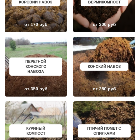
КОРОВИЙ НАВОЗ
ВЕРМИКОМПОСТ
КЛИН
ЕЛАБУГА
КЛЯЗЬМА
ЕЛЕЦ
КНУТОВО
ПАВЛОВО
КОЖИНО
КИСЛОВОДСК
КОКОШКИНО
КРОПОТКИН
от 170 руб
от 300 руб
КОЛЮБАКИНО
УСОЛЬЕ
КОММУНАРКА
НИЖНЕВАРТОВСК
КОНСТАНТИНОВО
КОРЕНОВСК
КОРЕНЕВО
ПИОНЕРСКИЙ
КОРОЛЕВ
КИРИШИ
КОСИНО
САРОВ
КОТЕЛЬНИКИ
ЧАПАЕВСК
ПЕРЕГНОЙ
КРАСКОВО
АЛЕКСИН
КОНСКОГО
КОНСКИЙ НАВОЗ
КРАСНАЯ ПАХРА
БЕЛОРЕЧЕНСК
НАВОЗА
КРАСНОАРМЕЙСК
БОЛЬШОЙ КАМЕНЬ
КРАСНОГОРСК
КИРЖАЧ
КРАСНОЗАВОДСК
ПРИОЗЕРСК
КРАСНОЗНАМЕНСК
САЛЬСК
от 350 руб
от 250 руб
КРАТОВО
ТОБОЛЬСК
КРЮКОВО
ВОТКИНСК
КУБИНКА
КИЗЛЯР
КУПАВНА
БЕРДСК
КУРОВСКОЕ
НЕФТЕЮГАНСК
ЛЕСНОЙ
ВОЛХОВ
ЛЕТОВО
САЛАВАТ
ЛИКИНО-ДУЛЕВО
СОСНОВЫЙ БОР
КУРИНЫЙ
ПТИЧИЙ ПОМЕТ С
ЛОБАНОВО
РЕВДА
КОМПОСТ
ОПИЛКАМИ
ЛОБНЯ
ГАГАРИН