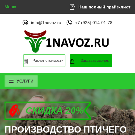
Меню
Наш полный прайс-лист
info@1navoz.ru
+7 (925) 014-01-78
Расчет стоимости
Заказать звонок
УСЛУГИ
СКИДКА 20%
СКИДКА 20%
СКИДКА 20%
ПРОИЗВОДСТВО ПТИЧЕГО
ПРОИЗВОДСТВО ПТИЧЕГО
ПРОИЗВОДСТВО ПТИЧЕГО