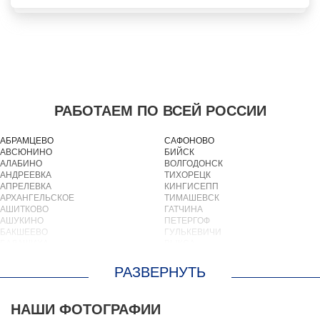
РАБОТАЕМ ПО ВСЕЙ РОССИИ
АБРАМЦЕВО
САФОНОВО
АВСЮНИНО
БИЙСК
АЛАБИНО
ВОЛГОДОНСК
АНДРЕЕВКА
ТИХОРЕЦК
АПРЕЛЕВКА
КИНГИСЕПП
АРХАНГЕЛЬСКОЕ
ТИМАШЕВСК
АШИТКОВО
ГАТЧИНА
АШУКИНО
ПЕТЕРГОФ
БАКШЕЕВО
ГУЛЬКЕВИЧИ
БАЛАШИХА
ВЫКСА
БАРВИХА
БЕРЕЗОВСКИЙ
БАРЫБИНО
ВЫБОРГ
БЕЛООЗЕРСКИЙ
ТУАПСЕ
БЕЛООМУТ
ЗИМА
БЕЛЫЕ СТОЛБЫ
БРАТСК
НАШИ ФОТОГРАФИИ
БОГОРОДСКОЕ
СЕВЕРОДВИНСК