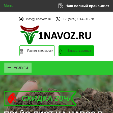
Меню
Наш полный прайс-лист
info@1navoz.ru
+7 (925) 014-01-78
Расчет стоимости
Заказать звонок
УСЛУГИ
СКИДКА 20%
СКИДКА 20%
СКИДКА 20%