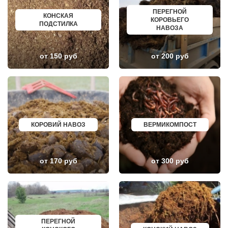
ГАЗОПРОВОД
БОГОРОДСК
ГЛАГОЛЕВО
АРТЕМ
ПЕРЕГНОЙ
КОНСКАЯ
ГЛЕБОВСКИЙ
ГОРЯЧИЙ КЛЮЧ
КОРОВЬЕГО
ПОДСТИЛКА
ГОЛИЦИНО
БОРОВИЧИ
НАВОЗА
ГОРКИ ЛЕНИНСКИЕ
ХАНТЫ МАНСИЙСК
ГОРКИ-10
ДМИТРИЕВ
ДАВЫДОВО
ПЕТРОПАВЛОВСК КАМЧАТСКИЙ
от 150 руб
от 200 руб
ДЕДЕНЕВО
АПШЕРОНСК
ДЕДОВСК
ВЕЛИКИЕ ЛУКИ
ДЕМИХОВО
ЛОМОНОСОВ
ДЗЕРЖИНСКИЙ
НИЖНЕКАМСК
ДМИТРОВ
КАСПИЙСК
ДОЛГОПРУДНЫЙ
АЧИНСК
ДОМОДЕДОВО
ЧЕРКЕССК
ДОРОХОВО
ЖЕЛЕЗНОГОРСК
ДРЕЗНА
АСБЕСТ
КОРОВИЙ НАВОЗ
ВЕРМИКОМПОСТ
ДРУЖБА
БОРИСОГЛЕБСК
ДУБКИ
БУЗУЛУК
ДУБНА
ЕССЕНТУКИ
ДУБОВАЯ РОЩА
КАНСК
от 170 руб
от 300 руб
ЕГОРЬЕВСК
ТОСНО
ЖЕЛЕЗНОДОРОЖНЫЙ
ЭЛИСТА
ЖИЛЕВО
ХАСАВЮРТ
ЖУКОВСКИЙ
УХТА
ЗАГОРЯНСКИЙ
НОРИЛЬСК
ЗАПРУДНЯ
РЕЖ
ЗАРАЙСК
НОВОАЛТАЙСК
ПЕРЕГНОЙ
ЗАРЕЧЬЕ
НЕВИННОМЫССК