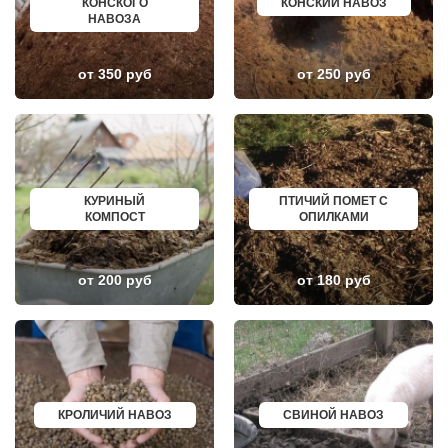
КОНСКОГО
КОНСКИЙ НАВОЗ
ЗВЕНИГОРОД
ГОРНО АЛТАЙСК
НАВОЗА
ЗЕЛЕНОГРАД
КИНЕШМА
ЗЕЛЕНОГРАДСКИЙ
СЕРОВ
ЗНАМЯ ОКТЯБРЯ
АЛЬМЕТЬЕВСК
ИВАНТЕЕВКА
ГРОЗНЫЙ
от 350 руб
от 250 руб
ИКША
ЗЛАТОУСТ
ИСТРА
НОВОЧЕБОКСАРСК
КАЛИНИНЕЦ
МИРНЫЙ
КАШИРА
ГЕОРГИЕВСК
КИЕВСКИЙ
НОВОКУЙБЫШЕВСК
КЛИМОВСК
МИНЕРАЛЬНЫЕ ВОДЫ
КЛИН
ЕЛАБУГА
КЛЯЗЬМА
ЕЛЕЦ
КУРИНЫЙ
ПТИЧИЙ ПОМЕТ С
КНУТОВО
ПАВЛОВО
КОМПОСТ
ОПИЛКАМИ
КОЖИНО
КИСЛОВОДСК
КОКОШКИНО
КРОПОТКИН
КОЛЮБАКИНО
УСОЛЬЕ
КОММУНАРКА
НИЖНЕВАРТОВСК
от 200 руб
от 180 руб
КОНСТАНТИНОВО
КОРЕНОВСК
КОРЕНЕВО
ПИОНЕРСКИЙ
КОРОЛЕВ
КИРИШИ
КОСИНО
САРОВ
КОТЕЛЬНИКИ
ЧАПАЕВСК
КРАСКОВО
АЛЕКСИН
КРАСНАЯ ПАХРА
БЕЛОРЕЧЕНСК
КРАСНОАРМЕЙСК
БОЛЬШОЙ КАМЕНЬ
КРОЛИЧИЙ НАВОЗ
СВИНОЙ НАВОЗ
КРАСНОГОРСК
КИРЖАЧ
КРАСНОЗАВОДСК
ПРИОЗЕРСК