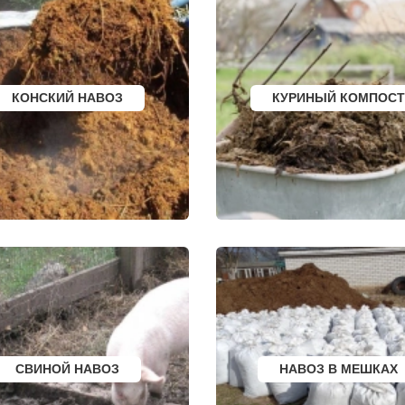
ЕС
ЛАБИНСК
КИЗИЛЮРТ
КСТОВО
МИХАЙЛОВСК
ЧАЙКОВСКИЙ
ПЕТУШКИ
РСК
НОВОЧЕРКАССК
ПРИМОРСКО АХТА
ОЛЯТОР
МИАСС
ЛЕСОСИБИРСК
АЛЬ
НАЛЬЧИК
БУДЕННОВСК
КОНСКИЙ НАВОЗ
КУРИНЫЙ КОМПОСТ
ЛИ
УССУРИЙСК
КАЛЯЗИН
ЫЙ
КАМЕНСК ШАХТИНСКИЙ
ГЛАЗОВ
КРАСНОЕ СЕЛО
РУБЦОВСК
КОЕ
ОРСК
ГУБКИН
БЕРЕЗНИКИ
КЛИНЦЫ
ЯКУТСК
УСМАНЬ
УРГ
КАМЕНСК УРАЛЬСКИЙ
КУНГУР
БАЛАБАНОВО
КАЧКАНАР
РСК
ВОЛОСОВО
КОЗЕЛЬСК
СЕРТОЛОВО
ШАРЬЯ
ПЕРВОУРАЛЬСК
ЧИСТОПОЛЬ
КИНЕЛЬ
ЕФРЕМОВ
НЕФТЕКАМСК
ЧЕРНЯХОВСК
БОГОРОДСК
ЛЕРМОНТОВ
АРТЕМ
ТОРЖОК
ОВГОРОД
ГОРЯЧИЙ КЛЮЧ
ШУМЕРЛЯ
СК
БОРОВИЧИ
ЛЕНИНСК
К
ХАНТЫ МАНСИЙСК
ШУЯ
ДМИТРИЕВ
ТУЛУН
СВИНОЙ НАВОЗ
НАВОЗ В МЕШКАХ
ЕРБУРГ
ПЕТРОПАВЛОВСК
ЧЕРЕМХОВО
КАМЧАТСКИЙ
ПРОХЛАДНЫЙ
АПШЕРОНСК
МЕЖДУРЕЧЕНСК