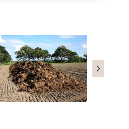
КОНДРОВО
ТАШТАГОЛ
УСИНСК
НОВОТРОИЦК
ЗАРЕЧНЫЙ
НЫТВА
АРАМИЛЬ
КОТОВО
ФРОЛОВО
СЕМИЛУКИ
УСТЬ-КУТ
СЛОБОДСКОЙ
ПИКАЛЕВО
К
КОВЫЛКИНО
ПОЛЯРНЫЙ
ЫЙ
КУЛЕБАКИ
СЕРГАЧ
ПОРХОВ
РЫБНОЕ
АТКАРСК
ЕРШОВ
ГУБКИНСКИЙ
ЗАРИНСК
НОВОЗЫБКОВ
КИРИЛЛОВ
ЕССКИЙ
БОГУЧАР
БОРОВСК
МЕДЫНЬ