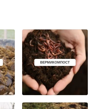
СОРТАВАЛА
КАЛТАН
ЮРГА
И
ВЯТСКИЕ ПОЛЯНЫ
ОЛЕНЕГОРСК
ЛЫСЬВА
НЕРЮНГРИ
АРСК
УДОМЛЯ
АМУРСК
ЧЕБАРКУЛЬ
НОЯБРЬСК
ГОРОХОВЕЦ
КАЛАЧ
БАЛТИЙСК
ВЕРМИКОМПОСТ
ЛЮДИНОВО
МЕЩОВСК
ЕЛИЗОВО
КИСЕЛЕВСК
БОГОТОЛ
РУЗАЕВКА
БУГУРУСЛАН
АРТЕМОВСКИЙ
КРАСНОТУРЬИНСК
СЕВЕРСК
ВЕНЕВ
БЕЛОКУРИХА
 АМУРЕ
КОРЯЖМА