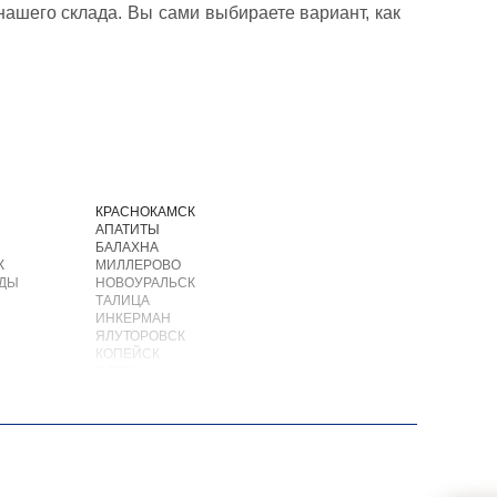
ашего склада. Вы сами выбираете вариант, как
И
КРАСНОКАМСК
АПАТИТЫ
БАЛАХНА
К
МИЛЛЕРОВО
ОДЫ
НОВОУРАЛЬСК
ТАЛИЦА
ИНКЕРМАН
ЯЛУТОРОВСК
КОПЕЙСК
САТКА
АХТУБИНСК
ИШИМБАЙ
БИРОБИДЖАН
ШАРЫПОВО
ВАЛДАЙ
КУЙБЫШЕВ
СОЛИКАМСК