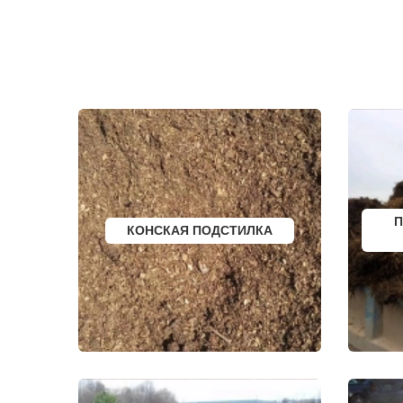
ЗЕЛЕНОГРАД
ТРОИЦК
ЗЕЛЕНОГРАДСКИЙ
ТРОИЦКОЕ
ЗНАМЯ ОКТЯБРЯ
ТУГОЛЕССК
ИВАНТЕЕВКА
ТУПИКОВО
ИКША
ТУЧКОВО
ИСТРА
УВАРОВКА
КАЛИНИНЕЦ
УДЕЛЬНАЯ
КАШИРА
УЗУНОВО
КИЕВСКИЙ
УСПЕНСКО
КЛИМОВСК
ФИРСАНОВ
КЛИН
ФОМИНСКО
КЛЯЗЬМА
ФОСФОРИТ
КНУТОВО
ФРЯЗИНО
КОЖИНО
ФРЯНОВО
КОКОШКИНО
ХИМКИ
П
КОНСКАЯ ПОДСТИЛКА
КОЛЮБАКИНО
ХОРЛОВО
КОММУНАРКА
ХОТЬКОВО
КОНСТАНТИНОВО
ЧЕРЕПОВО
КОРЕНЕВО
ЧЕРКИЗОВО
КОРОЛЕВ
ЧЕРНОГОЛО
КОСИНО
ЧЕРНОЕ
КОТЕЛЬНИКИ
ЧЕРУСТИ
КРАСКОВО
ЧЕХОВ
КРАСНАЯ ПАХРА
ШАРАПОВО
КРАСНОАРМЕЙСК
ШАТУРА
КРАСНОГОРСК
ШАТУРТОРФ
КРАСНОЗАВОДСК
ШАХОВСКА
КРАСНОЗНАМЕНСК
ШЕРЕМЕТЬ