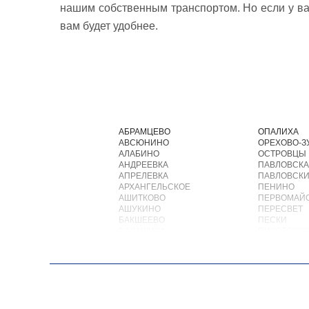
нашим собственным транспортом. Но если у ва
вам будет удобнее.
АБРАМЦЕВО
ОПАЛИХА
АВСЮНИНО
ОРЕХОВО-З
АЛАБИНО
ОСТРОВЦЫ
АНДРЕЕВКА
ПАВЛОВСКА
АПРЕЛЕВКА
ПАВЛОВСКИ
АРХАНГЕЛЬСКОЕ
ПЕНИНО
АШИТКОВО
ПЕРВОМАЙ
АШУКИНО
ПЕРЕСВЕТ
БАКШЕЕВО
ПЕСКИ
БАЛАШИХА
ПИРОГОВС
БАРВИХА
ПОВАРОВО
БАРЫБИНО
ПОДОЛЬСК
БЕЛООЗЕРСКИЙ
ПОЛУШКИН
БЕЛООМУТ
ПОСЕЛОК В
БЕЛЫЕ СТОЛБЫ
ПОСЕЛОК Б
БОГОРОДСКОЕ
ПОСЕЛОК Б
БОЛЬШИЕ ВЯЗЕМЫ
ПОСЕЛОК В