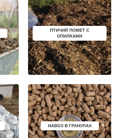
ЮРЬЕВ-ПОЛЬСКИЙ
ФУРМАНОВ
НИЖНЕУДИНСК
РСК
ШЕЛЕХОВ
УРЖУМ
ЛЕБЕДЯНЬ
ПТИЧИЙ ПОМЕТ С
ЛЫСКОВО
ОПИЛКАМИ
КАЛАЧИНСК
СОРОЧИНСК
ГОРНОЗАВОДСК
ВЕРХНИЙ ТАГИЛ
КАРПИНСК
БЕЛЕВ
ДОНСКОЙ
СТАРОДУБ
БУТУРЛИНОВКА
ТАЙШЕТ
ГВАРДЕЙСК
СУХИНИЧИ
ОСИННИКИ
МОРОЗОВСК
АЛАПАЕВСК
ИЗОБИЛЬНЫЙ
МОРШАНСК
БУГУЛЬМА
НАВОЗ В ГРАНУЛАХ
БУИНСК
ЛИХОСЛАВЛЬ
СУВОРОВ