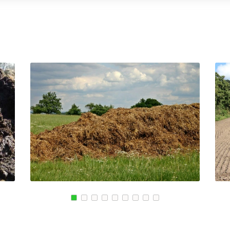
ЭНГЕЛЬС
УСТЬ ЛАБИНСК
МАГНИТОГОРСК
КОМСОМОЛЬСК
КИЙ
БЛАГОВЕЩЕНСК
РЖЕВ
СКИЙ
ОБНИНСК
АЛЕКСЕЕВКА
КОЛА
ВЯЗЬМА
КИРОВСК
ИШИМ
СВОБОДНЫЙ
ПОКРОВ
ОСАД
БОР
ЗЕЛЕНОДОЛЬСК
ЫЕ ПРУДЫ
ПАВЛОВСК
ЛИВНЫ
ВЛАДИКАВКАЗ
БОБРОВ
КОВСКИЙ
ЮЖНО САХАЛИНСК
ЛИСКИ
ДЕРБЕНТ
КУЗНЕЦК
ГОРСК
АНГАРСК
БАЛАШОВ
СТЕРЛИТАМАК
ВЫШНИЙ ВОЛОЧЕ
ГРЯЗИ
БЕЛОЯРСКИЙ
ДНО
ГУСЬ ХРУСТАЛЬН
ПАВНА
ТЕМРЮК
ИЗБЕРБАШ
ЛУГА
НАЗРАНЬ
РОДОК
БАТАЙСК
АБИНСК
Я
МАЙКОП
ПЕРЕВОЗ
РЫБИНСК
ИСКИТИМ
СЛАВЯНСК НА КУБАНИ
СЫСЕРТЬ
ТУЙМАЗЫ
КЫЗЫЛ
МУРОМ
МИХАЙЛОВКА
ЩИК
СЫЗРАНЬ
АКСАЙ
ПУШКИН
ПЕРЕСЛАВЛЬ ЗАЛ
ВСЕВОЛОЖСК
ЖУКОВ
АРЗАМАС
КУРЧАТОВ