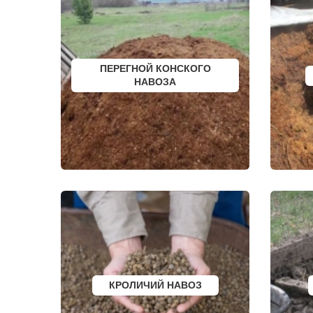
КРАТОВО
ШИШКИН Л
КРЮКОВО
ЩЕЛКОВО
КУБИНКА
ЩЕРБИНКА
КУПАВНА
ЭЛЕКТРОГО
КУРОВСКОЕ
ЭЛЕКТРОИЗ
ЛЕСНОЙ
ЭЛЕКТРОСТ
ПЕРЕГНОЙ КОНСКОГО
ЛЕТОВО
ЭЛЕКТРОУГ
НАВОЗА
ЛИКИНО-ДУЛЕВО
ЮБИЛЕЙН
ЛОБАНОВО
ЮПИТЕР
ЛОБНЯ
ЯКОВЛЕВС
ЛОПАТИНСКИЙ
ЯХРОМА
ЛОСИНО-ПЕТРОВСКИЙ
АНАПА
ЛОТОШИНО
ЕКАТЕРИНБ
ЛУКИНО
КРАСНОДАР
ЛУНЕВО
НОВОСИБИ
ЛУХОВИЦЫ
ВОРОНЕЖ
ЛЫТКАРИНО
ИРКУТСК
ЛЬВОВСКИЙ
РОСТОВ
ЛЮБЕРЦЫ
САМАРА
ЛЮБУЧАНЫ
НЕЯ
МАЛАХОВКА
ВОЛГОГРАД
МАЛИНО
НИЖНИЙ Н
МАМЫРИ
КРАСНОЯР
МАРФИНО
ЧЕЛЯБИНС
МЕНДЕЛЕЕВО
УФА
КРОЛИЧИЙ НАВОЗ
МЕШКОВО
САНКТ-ПЕТ
МЕЩЕРИНО
ПЕРМЬ
МИХНЕВО
КАЗАНЬ