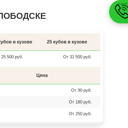
РОСЛАВЛЬ
ЗАВОДОУКОВСК
СЛОБОДСКЕ
ЮЖНОУРАЛЬСК
ДЮРТЮЛИ
УЧАЛЫ
ВАЛУЙКИ
УРЮПИНСК
ЧАПЛЫГИН
МОНЧЕГОРСК
кубов в кузове
25 кубов в кузове
БЕЛИНСКИЙ
ПОХВИСТНЕВО
РАССКАЗОВО
25 500 руб.
От 31 500 руб.
МЕГИОН
ТОПКИ
ЗЕЛЕНОГОРСК
ДМИТРОВСК
Цена
СКОПИН
МАРКС
ПЕТРОВСК
От 90 руб.
ЗЕЛЕНОКУМСК
НУРЛАТ
ЗУБЦОВ
От 180 руб.
САЯНОГОРСК
АША
От 250 руб.
ОНЕГА
БЕЛОРЕЦК
СИБАЙ
СОВЕТСК