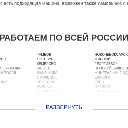
с есть подходящая машина, возможен также самовывоз с н
РАБОТАЕМ ПО ВСЕЙ РОССИ
ТАМБОВ
НОВОЧЕБОКСАРСК
УЕВО
ОРЕНБУРГ
МИРНЫЙ
КЕМЕРОВО
ГЕОРГИЕВСК
Я СЛОБОДА
КАЛУГА
НОВОКУЙБЫШЕВС
Й ПОСАД
МАХАЧКАЛА
МИНЕРАЛЬНЫЕ В
СМОЛЕНСК
ЕЛАБУГА
СКОЕ
ЧЕБОКСАРЫ
ЕЛЕЦ
ВОЛОГДА
ПАВЛОВО
ВЛАДИВОСТОК
КИСЛОВОДСК
КИЙ
ОРЁЛ
КРОПОТКИН
АСТРАХАНЬ
УСОЛЬЕ
ОРЛОВ
НИЖНЕВАРТОВСК
О
КОСТРОМА
КОРЕНОВСК
ОСКРЕСЕНСКОЕ
ПСКОВ
ПИОНЕРСКИЙ
ИОКОМБИНАТА
ВЕЛИКИЙ НОВГОРОД
КИРИШИ
ОЛЬШЕВИК
НАБЕРЕЖНЫЕ ЧЕЛНЫ
САРОВ
ОЛОДАРСКОГО
МУРМАНСК
ЧАПАЕВСК